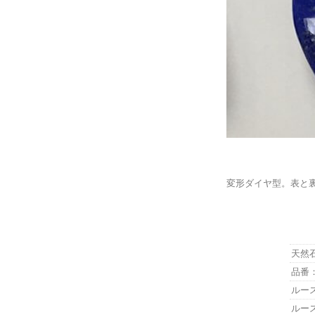
変形ダイヤ型。表と
天然石
品番：
ルース
ルース