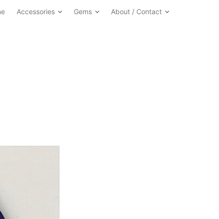
me
Accessories
Gems
About / Contact