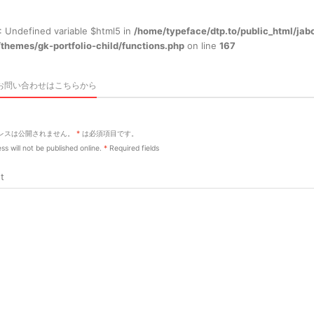
: Undefined variable $html5 in
/home/typeface/dtp.to/public_html/jab
themes/gk-portfolio-child/functions.php
on line
167
お問い合わせはこちらから
レスは公開されません。
*
は必須項目です。
ss will not be published online.
*
Required fields
t