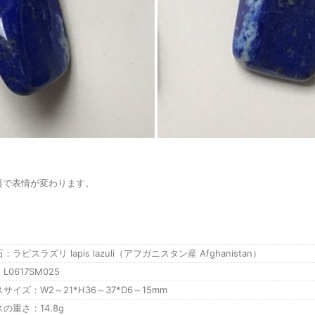
裏で表情が変わります。
：ラピスラズリ lapis lazuli（アフガニスタン産 Afghanistan）
L0617SM025
サイズ：W2～21*H36～37*D6～15mm
の重さ：14.8g