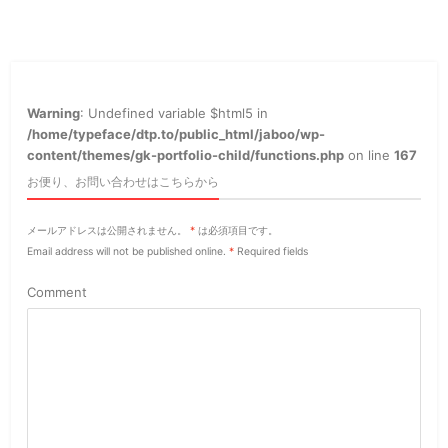
Warning
: Undefined variable $html5 in
/home/typeface/dtp.to/public_html/jaboo/wp-
content/themes/gk-portfolio-child/functions.php
on line
167
お便り、お問い合わせはこちらから
メールアドレスは公開されません。
*
は必須項目です。
Email address will not be published online.
*
Required fields
Comment