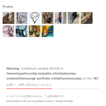
Pendant
Warning
: Undefined variable $html5 in
/home/typeface/dtp.to/public_html/jaboo/wp-
content/themes/gk-portfolio-child/functions.php
on line
167
お便り、お問い合わせはこちらから
メールアドレスは公開されません。
*
は必須項目です。
Email address will not be published online.
*
Required fields