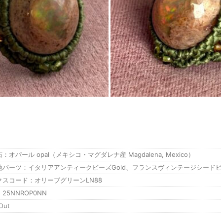
：オパール opal（メキシコ・マグダレナ産 Magdalena, Mexico）
他パーツ：イタリアアンティークビーズGold、フランスヴィンテージシードビーズP
クスコード：オリーブグリーンLN88
25NNROP0NN
Out