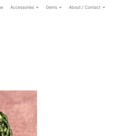
me
Accessories
Gems
About / Contact