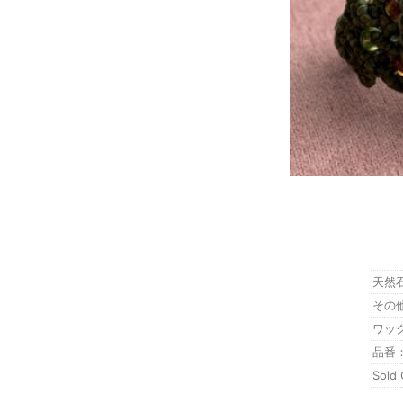
天然石
その
ワッ
品番：
Sold 