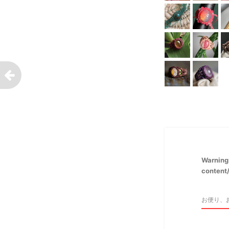
Warning
content/
お便り、