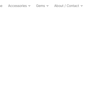
me
Accessories
Gems
About / Contact