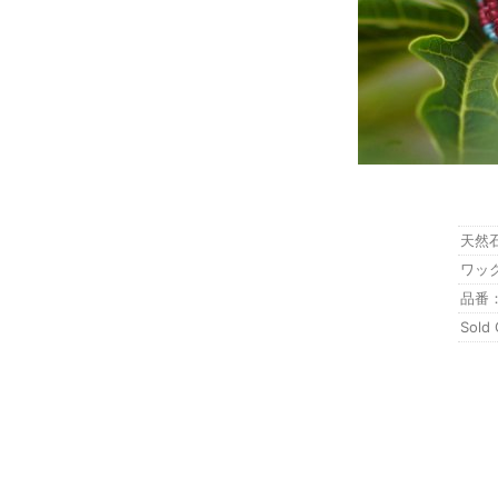
天然石
ワッ
品番：
Sold 