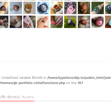
: Undefined variable $html5 in
/home/typeface/dtp.to/public_html/jab
themes/gk-portfolio-child/functions.php
on line
167
お問い合わせはこちらから