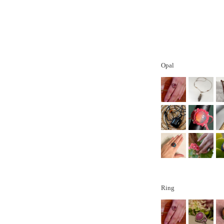
Opal
Ring